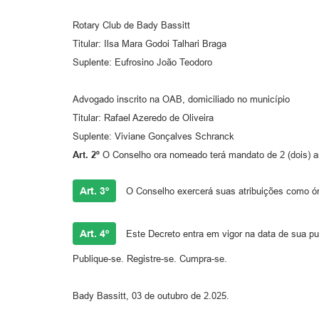
Rotary Club de Bady Bassitt
Titular: Ilsa Mara Godoi Talhari Braga
Suplente: Eufrosino João Teodoro
Advogado inscrito na OAB, domiciliado no município
Titular: Rafael Azeredo de Oliveira
Suplente: Viviane Gonçalves Schranck
Art. 2º
O Conselho ora nomeado terá mandato de 2 (dois) an
Art. 3º
O Conselho exercerá suas atribuições como órg
Art. 4º
Este Decreto entra em vigor na data de sua pu
Publique-se. Registre-se. Cumpra-se.
Bady Bassitt, 03 de outubro de 2.025.