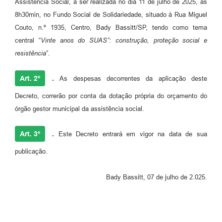
Assistência Social, a ser realizada no dia 11 de julho de 2025, às
8h30min, no Fundo Social de Solidariedade, situado à Rua Miguel
Couto, n.º 1935, Centro, Bady Bassitt/SP, tendo como tema
central “
Vinte anos do SUAS”: construção, proteção social e
resistência
”.
Art. 2º
.
As despesas decorrentes da aplicação deste
Decreto, correrão por conta da dotação própria do orçamento do
órgão gestor municipal da assistência social.
Art. 3º
.
Este Decreto entrará em vigor na data de sua
publicação.
Bady Bassitt, 07 de julho de 2.025.