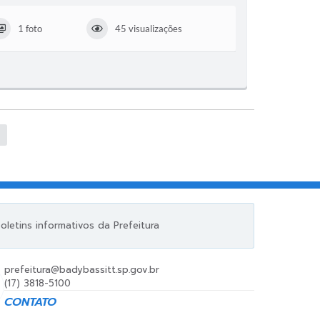
1 foto
45 visualizações
letins informativos da Prefeitura
prefeitura@badybassitt.sp.gov.br
(17) 3818-5100
CONTATO