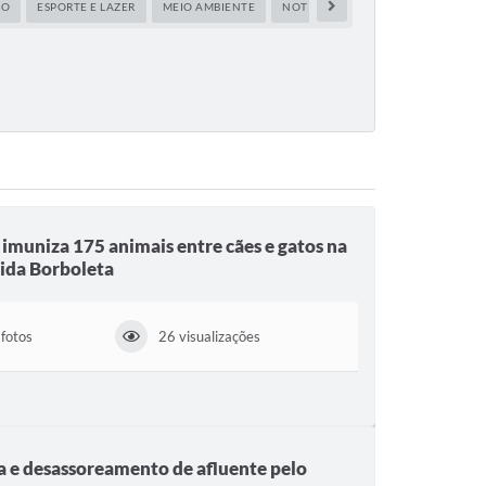
ÃO
ESPORTE E LAZER
MEIO AMBIENTE
NOTÍCIAS
OBRAS E SERVIÇOS 
 imuniza 175 animais entre cães e gatos na
ida Borboleta
fotos
26 visualizações
za e desassoreamento de afluente pelo