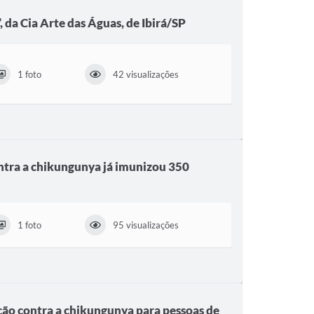
 da Cia Arte das Águas, de Ibirá/SP
1 foto
42 visualizações
tra a chikungunya já imunizou 350
1 foto
95 visualizações
ação contra a chikungunya para pessoas de