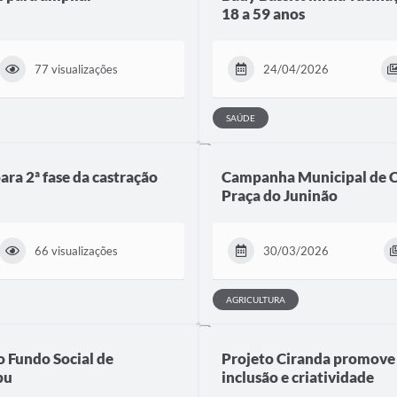
18 a 59 anos
77 visualizações
24/04/2026
SAÚDE
ara 2ª fase da castração
Campanha Municipal de Ca
Praça do Juninão
66 visualizações
30/03/2026
AGRICULTURA
o Fundo Social de
Projeto Ciranda promove 
pu
inclusão e criatividade