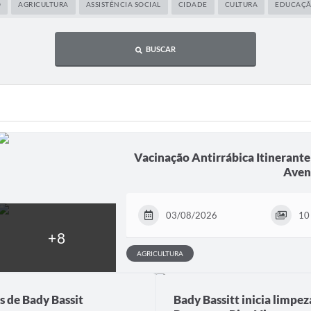
O
AGRICULTURA
ASSISTÊNCIA SOCIAL
CIDADE
CULTURA
EDUCAÇ
BUSCAR
Vacinação Antirrábica Itinerante
Aven
03/08/2026
10 
AGRICULTURA
 de Bady Bassit
Bady Bassitt inicia limpe