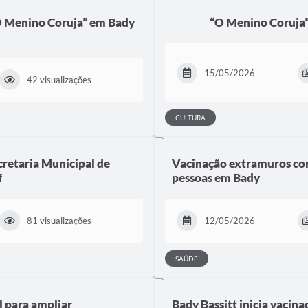
O Menino Coruja” em Bady
“O Menino Coruja”,
15/05/2026
42 visualizações
CULTURA
retaria Municipal de
Vacinação extramuros con
f
pessoas em Bady
81 visualizações
12/05/2026
SAÚDE
 para ampliar
Bady Bassitt inicia vacin