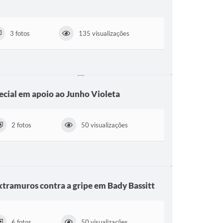
3 fotos
135 visualizações
cial em apoio ao Junho Violeta
2 fotos
50 visualizações
xtramuros contra a gripe em Bady Bassitt
6 fotos
50 visualizações