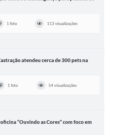
1 foto
113 visualizações
stração atendeu cerca de 300 pets na
1 foto
54 visualizações
oficina “Ouvindo as Cores” com foco em