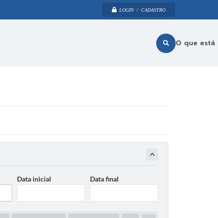
LOGIN / CADASTRO
O que está
Data inicial
Data final