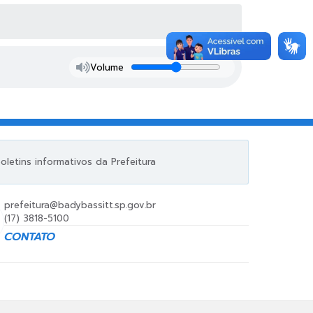
Volume
letins informativos da Prefeitura
prefeitura@badybassitt.sp.gov.br
(17) 3818-5100
CONTATO