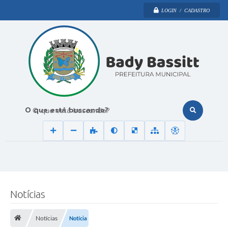
LOGIN / CADASTRO
O que está buscando?
Notícias
U
m
Notícias
Notícia
a