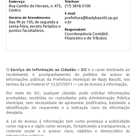
Endereço:
Telefone:
Rua Camilo de Moraes, n. 475,
(17) 3818-5100
Centro
E-mail:
Horário de Atendimento:
prefeitura@badybassitt.sp.go
Das 9h às 15h, de segunda a
v.br
sexta-feira, exceto feriados e
Responsável:
pontos facultativos.
Coordenadoria Contábil-
Financeiro e de Tributos
O
Serviço de Informação ao Cidadão – SIC
é o canal destinado ao
recebimento e acompanhamento de pedidos de acesso às
informações públicas da Prefeitura Municipal de Bady Bassitt, nos
termos da
Lei Federal nº 12.527/2011 — Lei de Acesso à Informação
.
Por meio do SIC, qualquer cidadão pode solicitar informações
produzidas, recebidas ou custodiadas pela Administração Pública
Municipal, sem necessidade de apresentar justificativa, bastando a
identificação do requerente e a indicação clara da informação
desejada.
A Lei de Acesso à Informação tem como premissa a publicidade
como regra e o sigilo como exceção, fortalecendo a transparência, o
controle social e o acesso claro, objetivo e democrático às
informações públicas.