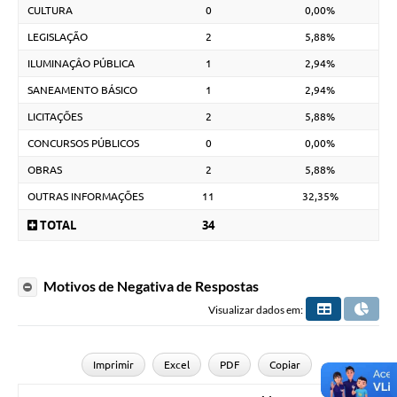
CULTURA
0
0,00%
LEGISLAÇÃO
2
5,88%
ILUMINAÇÂO PÚBLICA
1
2,94%
SANEAMENTO BÁSICO
1
2,94%
LICITAÇÕES
2
5,88%
CONCURSOS PÚBLICOS
0
0,00%
OBRAS
2
5,88%
OUTRAS INFORMAÇÕES
11
32,35%
TOTAL
34
Motivos de Negativa de Respostas
Visualizar dados em:
Imprimir
Excel
PDF
Copiar