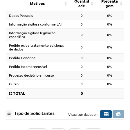
Quantid
Porcenta
Motivos
ade
gem
Dados Pessoais
0
0%
Informação sigilosa conforme LAI
0
0%
Informação sigilosa legislação
0
0%
específica
Pedido exige tratamento adicional
0
0%
de dados
Pedido Genérico
0
0%
Pedido Incompreensível
0
0%
Processo decisório em curso
0
0%
Outro
0
0%
TOTAL
0
Tipo de Solicitantes
Visualizar dados em: