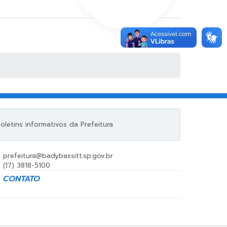
letins informativos da Prefeitura
prefeitura@badybassitt.sp.gov.br
(17) 3818-5100
CONTATO