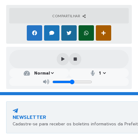
COMPARTILHAR
Secr
etar
ia
Mu
nici
pal
de
Edu
caçã
NEWSLETTER
o
Cadastre-se para receber os boletins informativos da Prefeit
Kari
na
Crist