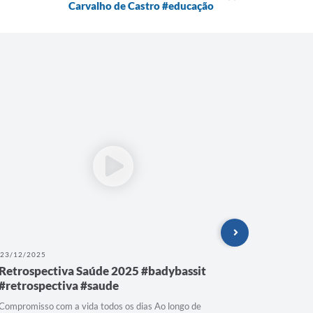
Carvalho de Castro #educação
23/12/2025
19/12/202
Retrospectiva Saúde 2025 #badybassit
O espíri
#retrospectiva #saude
Bady Bas
#badybas
Compromisso com a vida todos os dias Ao longo de