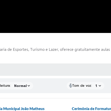
aria de Esportes, Turismo e Lazer, oferece gratuitamente aulas d
 MÍDIAS
eitura:
Tom de voz:
la Municipal João Matheus
Cerimônia de Formatura