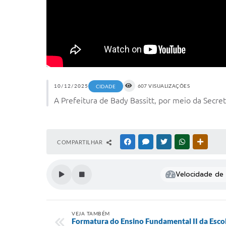
10/12/2025
607 VISUALIZAÇÕES
CIDADE
A Prefeitura de Bady Bassitt, por meio da Secret
COMPARTILHAR
FACEBOOK
MESSENGER
TWITTER
WHATSAPP
OUTRAS
Velocidade de l
VEJA TAMBÉM
Formatura do Ensino Fundamental II da Esco