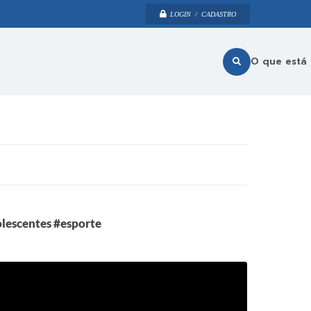
LOGIN / CADASTRO
O que está
olescentes #esporte