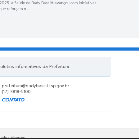
2025, a Saúde de Bady Bassitt avançou com iniciativas
O espírito
que reforçam o ...
nesta quint
Natal da Co
letins informativos da Prefeitura
prefeitura@badybassitt.sp.gov.br
(17) 3818-5100
CONTATO
ados Abertos