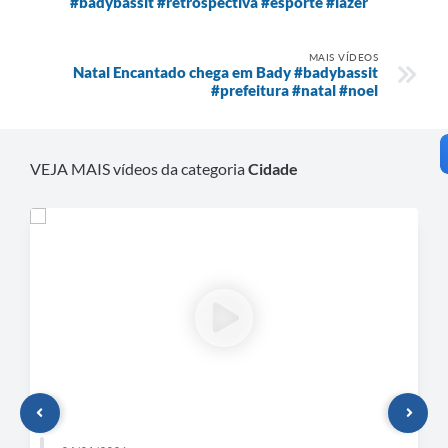
#badybassit #retrospectiva #esporte #lazer
MAIS VÍDEOS
Natal Encantado chega em Bady #badybassit
#prefeitura #natal #noel
VEJA MAIS vídeos da categoria
Cidade