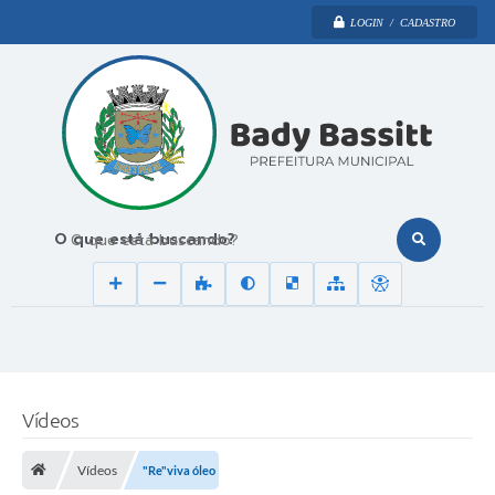
LOGIN / CADASTRO
O que está buscando?
Vídeos
Vídeos
"Re"viva óleo