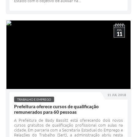
Estado com o objetivo de auxiliar na...
JUL
11
11 JUL 2018
TRABALHO E EMPREGO
Prefeitura oferece cursos de qualificação
remunerados para 60 pessoas
A Prefeitura de Bady Bassitt está oferecendo dois novos
cursos gratuitos de qualificação profissional com aulas na
cidade. Em parceria com a Secretaria Estadual do Emprego e
Relações do Trabalho (Sert), a administração abriu nesta