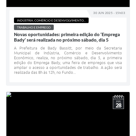
30 JUN 2025 - 15h03
INDÚSTRIA, COMÉRCIO E DESENVOLVIMENTO...
TRABALHO E EMPREGO
Novas oportunidades: primeira edição do ‘Emprega
Bady’ será realizada no próximo sábado, dia 5
A Prefeitura de Bady Bassitt, por meio da Secretaria
Municipal de Indústria, Comércio e Desenvolvimento
Econômico, realiza, no próximo sábado, dia 5, a primeira
edição do Emprega Bady, uma feira de empregos que visa
ampliar o acesso a oportunidades de trabalho. A ação será
realizada das 8h às 12h, no Fundo...
JUL
28