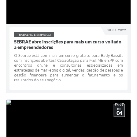
28 JUL 2022
TRABALHO E EMPREGO
SEBRAE abre inscrições para mais um curso voltado
a empreendedores
O Sebrae está com mais um curso gratuito para Bady Bassitt
com inscrições abertas! Capacitação para MEI, ME e EPP com
encontros online e consultorias especializadas em
estratégias de marketing digital, vendas, gestão de pessoas e
gestão financeira para aumentar o faturamento e os
resultados do seu negócio....
JUL
04