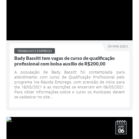
05 MAI 2021
TRABALHO E EMPREGO
Bady Bassitt tem vagas de curso de qualificação
profissional com bolsa auxilio de R$200,00
A população de Bady Bassitt foi contemplada para
atendimento com curso de Qualificação Profissional pelo
programa Via Rápida Emprego, com previsão de início para
dia 18/05/2021 e as inscrições se encerram em 06/05/2021.
Para obter informações sobre o curso os munícipes devem
se cadastrar no site:...
ABR
06