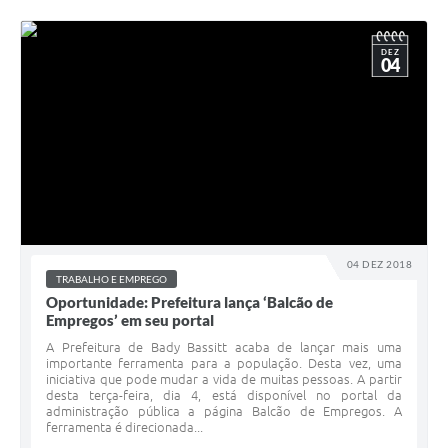
DEZ
04
04 DEZ 2018
TRABALHO E EMPREGO
Oportunidade: Prefeitura lança ‘Balcão de
Empregos’ em seu portal
A Prefeitura de Bady Bassitt acaba de lançar mais uma
importante ferramenta para a população. Desta vez, uma
iniciativa que pode mudar a vida de muitas pessoas. A partir
desta terça-feira, dia 4, está disponível no portal da
administração pública a página Balcão de Empregos. A
ferramenta é direcionada...