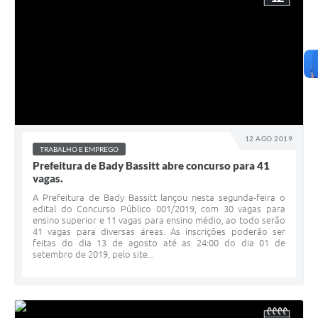
12 AGO 2019
TRABALHO E EMPREGO
Prefeitura de Bady Bassitt abre concurso para 41
vagas.
A Prefeitura de Bady Bassitt lançou nesta segunda-feira o
edital do Concurso Público 001/2019, com 30 vagas para
ensino superior e 11 vagas para ensino médio, ao todo serão
41 vagas para diversas áreas. As inscrições poderão ser
feitas do dia 13 de agosto até as 24:00 do dia 01 de
setembro de 2019, pelo site...