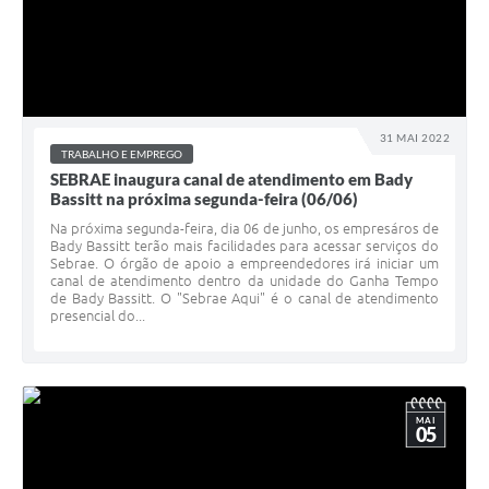
31 MAI 2022
TRABALHO E EMPREGO
SEBRAE inaugura canal de atendimento em Bady
Bassitt na próxima segunda-feira (06/06)
Na próxima segunda-feira, dia 06 de junho, os empresáros de
Bady Bassitt terão mais facilidades para acessar serviços do
Sebrae. O órgão de apoio a empreendedores irá iniciar um
canal de atendimento dentro da unidade do Ganha Tempo
de Bady Bassitt. O "Sebrae Aqui" é o canal de atendimento
presencial do...
MAI
05