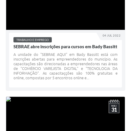
04 JUL 2022
TRABALHO E EMPREGO
SEBRAE abre inscrições para cursos em Bady Bassitt
A unidade do "SEBRAE AQUI" em Bady Bassitt está com
inscrições abertas para empreendedores do município. As
capacitações são direcionadas a empreendedores nas áreas
de "COMÉRCIO VAREJISTA DIGITAL" e "TECNOLOGIA DA
INFORMAÇÃO". As capacitaçções são 100% gratuitas e
online, compostas por 5 encontros online e...
MAI
31