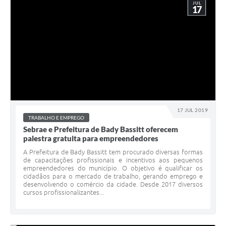
JUL
17
17 JUL 2019
TRABALHO E EMPREGO
Sebrae e Prefeitura de Bady Bassitt oferecem
palestra gratuita para empreendedores
A Prefeitura de Bady Bassitt tem procurado diversas formas
de capacitações profissionais e incentivos aos pequenos
empreendedores do município. O objetivo é qualificar os
cidadãos para o mercado de trabalho, gerando emprego e
desenvolvendo o comércio da cidade. Desde 2017 diversos
cursos profissionalizantes...