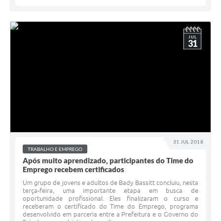
JUL
31
31 JUL 2018
TRABALHO E EMPREGO
Após muito aprendizado, participantes do Time do
Emprego recebem certificados
Um grupo de jovens e adultos de Bady Bassitt concluiu, nesta
terça-feira, uma importante etapa em busca de
oportunidade profissional. Eles finalizaram o curso e
receberam o certificado do Time do Emprego, programa
desenvolvido em parceria entre a Prefeitura e o Governo do