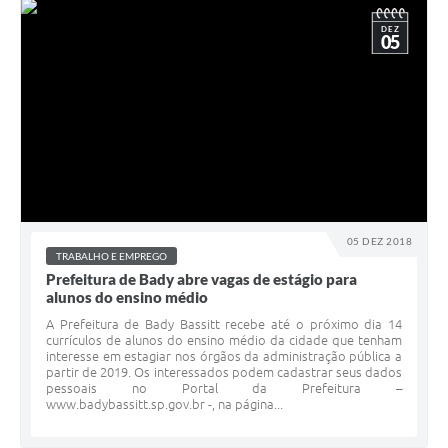
DEZ
05
05 DEZ 2018
TRABALHO E EMPREGO
Prefeitura de Bady abre vagas de estágio para
alunos do ensino médio
A Prefeitura de Bady Bassitt recebe até o próximo dia 14
currículos de alunos do ensino médio da cidade que tenham
interesse em estagiar nos órgãos da administração pública a
partir de 2019. Os interessados podem cadastrar seus dados
pessoais no Portal da Prefeitura –
www.badybassitt.sp.gov.br -, na página...