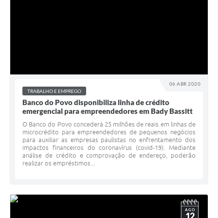
06 ABR 2020
TRABALHO E EMPREGO
Banco do Povo disponibiliza linha de crédito
emergencial para empreendedores em Bady Bassitt
O Banco do Povo concederá 25 milhões de reais em linhas de
microcrédito para empreendedores de pequenos negócios
para auxiliar as empresas paulistas no enfrentamento dos
impactos financeiros do coronavírus (covid-19). Mediante
análise de crédito e comprovação de endereço, poderão
realizar os empréstimos...
AGO
12