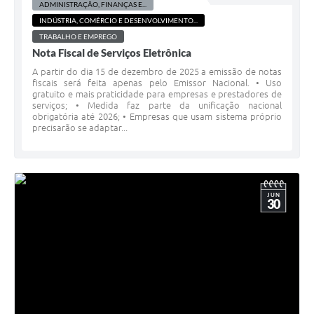
ADMINISTRAÇÃO, FINANÇAS E...
INDÚSTRIA, COMÉRCIO E DESENVOLVIMENTO...
TRABALHO E EMPREGO
Nota Fiscal de Serviços Eletrônica
A partir do dia 15 de dezembro de 2025 a emissão de notas
fiscais será feita apenas pelo Emissor Nacional. • Uso
gratuito e mais praticidade para empresas e prestadores de
serviços; • Medida faz parte da unificação nacional
obrigatória até 2026; • Empresas que usam sistema próprio
precisarão se adaptar...
JUN
30