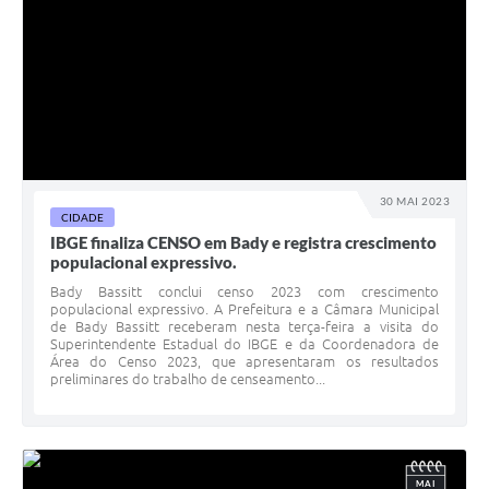
30 MAI 2023
CIDADE
IBGE finaliza CENSO em Bady e registra crescimento
populacional expressivo.
Bady Bassitt conclui censo 2023 com crescimento
populacional expressivo. A Prefeitura e a Câmara Municipal
de Bady Bassitt receberam nesta terça-feira a visita do
Superintendente Estadual do IBGE e da Coordenadora de
Área do Censo 2023, que apresentaram os resultados
preliminares do trabalho de censeamento...
MAI