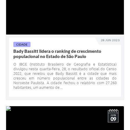
28 JUN 2023
CIDADE
Bady Bassitt lidera o ranking de crescimento
populacional no Estado de São Paulo
O IBGE (Instituto Brasileiro de Geografia e Estatística)
divulgou nesta quarta-feira, 28, o resultado oficial do Censo
2022, que revelou que Bady Bassitt é a cidade que mais
cresceu em número populacional entre as cidades do
Noroeste Paulista. A cidade fechou o relatório com 27.260
habitantes, um aumento de...
JUN
09