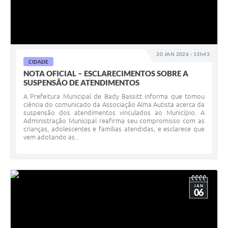
20 JAN 2026 - 13h43
CIDADE
NOTA OFICIAL – ESCLARECIMENTOS SOBRE A
SUSPENSÃO DE ATENDIMENTOS
A Prefeitura Municipal de Bady Bassitt informa que tomou
ciência do comunicado da Associação Alma Autista acerca da
suspensão dos atendimentos vinculados ao Município. A
Administração Municipal reafirma seu compromisso com as
crianças, adolescentes e famílias atendidas, e esclarece que
vem adotando as...
JAN
06