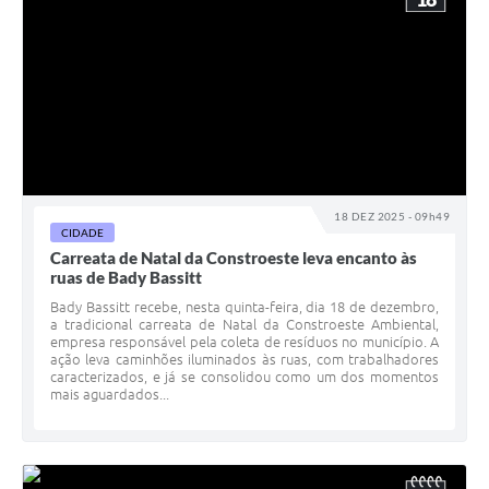
18 DEZ 2025 - 09h49
CIDADE
Carreata de Natal da Constroeste leva encanto às
ruas de Bady Bassitt
Bady Bassitt recebe, nesta quinta-feira, dia 18 de dezembro,
a tradicional carreata de Natal da Constroeste Ambiental,
empresa responsável pela coleta de resíduos no município. A
ação leva caminhões iluminados às ruas, com trabalhadores
caracterizados, e já se consolidou como um dos momentos
mais aguardados...