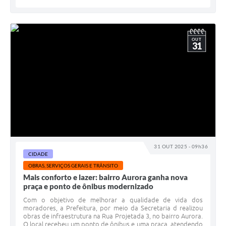
OUT
31
31 OUT 2025 - 09h36
CIDADE
OBRAS, SERVIÇOS GERAIS E TRÂNSITO
Mais conforto e lazer: bairro Aurora ganha nova
praça e ponto de ônibus modernizado
Com o objetivo de melhorar a qualidade de vida dos
moradores, a Prefeitura, por meio da Secretaria d realizou
obras de infraestrutura na Rua Projetada 3, no bairro Aurora.
O local recebeu um ponto de ônibus e uma praça, atendendo