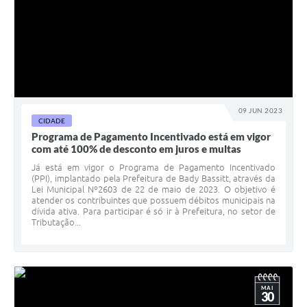
09 JUN 2023
CIDADE
Programa de Pagamento Incentivado está em vigor
com até 100% de desconto em juros e multas
Já está em vigor o Programa de Pagamento Incentivado
(PPI), implantado pela Prefeitura de Bady Bassitt, através da
Lei Municipal Nº2603 de 22 de maio de 2023. O objetivo é
atender os contribuintes que possuem débitos municipais na
dívida ativa. Para participar é só ir à Prefeitura, no setor de
Tributação...
MAI
30