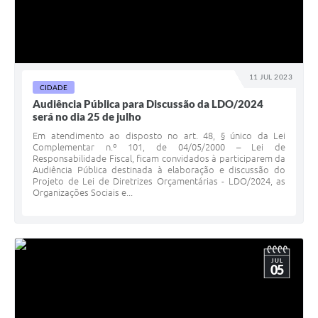
11 JUL 2023
CIDADE
Audiência Pública para Discussão da LDO/2024
será no dia 25 de julho
Em atendimento ao disposto no art. 48, § único da Lei
Complementar n.º 101, de 04/05/2000 – Lei de
Responsabilidade Fiscal, ficam convidados à participarem da
Audiência Pública destinada à elaboração e discussão do
Projeto de Lei de Diretrizes Orçamentárias - LDO/2024, as
Organizações Sociais e...
JUL
05