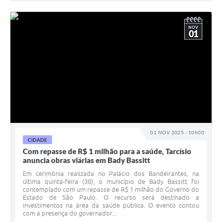
NOV
01
01 NOV 2025 - 10h00
CIDADE
Com repasse de R$ 1 milhão para a saúde, Tarcísio
anuncia obras viárias em Bady Bassitt
Em cerimônia realizada no Palácio dos Bandeirantes, na
última quinta-feira (30), o município de Bady Bassitt foi
contemplado com um repasse de R$ 1 milhão do Governo do
Estado de São Paulo. O recurso será destinado a
investimentos na área da saúde pública. O evento contou
com a presença do governador...