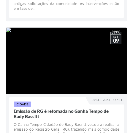
antigas solicitações da comunidade. As intervenções estão
em fase de...
SET
09
09 SET 2025 - 14h21
CIDADE
Emissão de RG é retomada no Ganha Tempo de
Bady Bassitt
O Ganha Tempo Cidadão de Bady Bassitt voltou a realizar a
emissão do Registro Geral (RG), trazendo mais comodidade