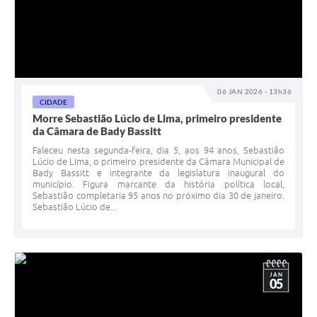
06 JAN 2026 - 13h36
CIDADE
Morre Sebastião Lúcio de Lima, primeiro presidente
da Câmara de Bady Bassitt
Faleceu nesta segunda-feira, dia 5, aos 94 anos, Sebastião
Lúcio de Lima, o primeiro presidente da Câmara Municipal de
Bady Bassitt e integrante da legislatura inaugural do
município. Figura marcante da história política local,
Sebastião completaria 95 anos no próximo dia 30 de janeiro.
Sebastião Lúcio de...
JAN
05