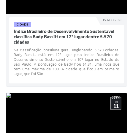
15 AGO 2023
CIDADE
Índice Brasileiro de Desenvolvimento Sustentável
classifica Bady Bassitt em 12º lugar dentre 5.570
cidades
Na classificação brasileira geral, englobando 5.570 cidades,
Bady Bassitt está em 12º lugar pelo Índice Brasileiro de
Desenvolvimento Sustentável e em 10º lugar no Estado de
São Paulo. A pontuação de Bady fiou 61.81, uma nota que
tem uma máxima de 100. A cidade que ficou em primeiro
lugar, que foi São...
JUL
11