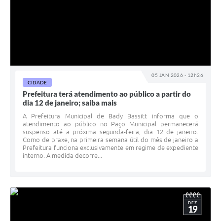
05 JAN 2026 - 12h26
CIDADE
Prefeitura terá atendimento ao público a partir do
dia 12 de janeiro; saiba mais
A Prefeitura Municipal de Bady Bassitt informa que o
atendimento ao público no Paço Municipal permanecerá
suspenso até a próxima segunda-feira, dia 12 de janeiro.
Como de praxe, na primeira semana útil do mês de janeiro a
Prefeitura funciona exclusivamente em regime de expediente
interno. A medida decorre...
DEZ
19