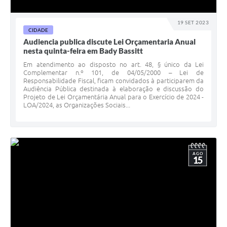
19 SET 2023
CIDADE
Audiencia publica discute Lei Orçamentaria Anual
nesta quinta-feira em Bady Bassitt
Em atendimento ao disposto no art. 48, § único da Lei
Complementar n.º 101, de 04/05/2000 – Lei de
Responsabilidade Fiscal, ficam convidados à participarem da
Audiência Pública destinada à elaboração e discussão do
Projeto de Lei Orçamentária Anual para o Exercício de 2024 -
LOA/2024, as Organizações Sociais...
AGO
15