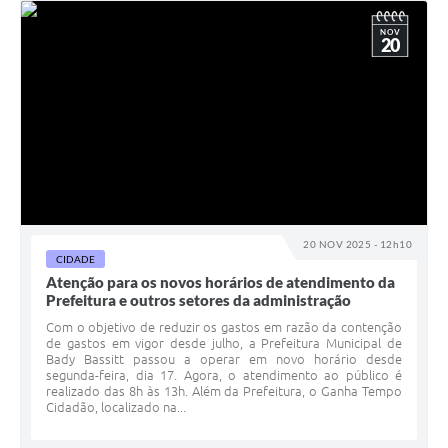
NOV
20
20 NOV 2025 - 12h10
CIDADE
Atenção para os novos horários de atendimento da
Prefeitura e outros setores da administração
Com o objetivo de reduzir os gastos em razão da contenção
de gastos em vigor desde julho, a Prefeitura Municipal de
Bady Bassitt passou a operar em novo horário desde
segunda-feira, dia 17. Agora, o atendimento ao público é
realizado das 8h às 13h. Além da Prefeitura, o Ganha Tempo
Cidadão, localizado na...