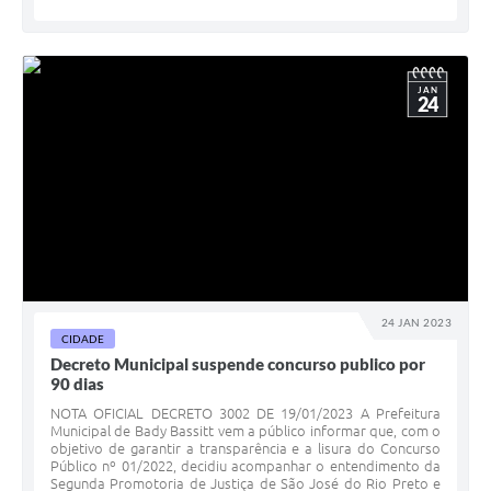
JAN
24
24 JAN 2023
CIDADE
Decreto Municipal suspende concurso publico por
90 dias
NOTA OFICIAL DECRETO 3002 DE 19/01/2023 A Prefeitura
Municipal de Bady Bassitt vem a público informar que, com o
objetivo de garantir a transparência e a lisura do Concurso
Público nº 01/2022, decidiu acompanhar o entendimento da
Segunda Promotoria de Justiça de São José do Rio Preto e