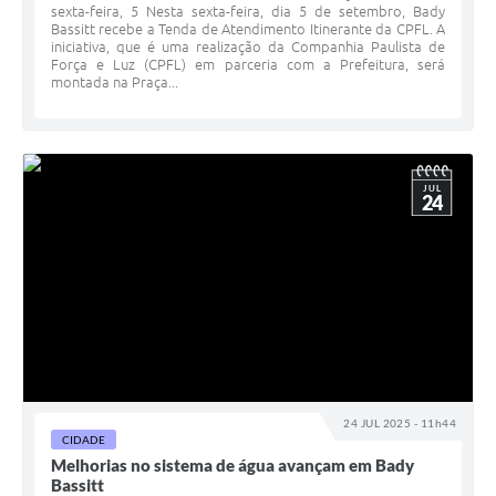
sexta-feira, 5 Nesta sexta-feira, dia 5 de setembro, Bady
Bassitt recebe a Tenda de Atendimento Itinerante da CPFL. A
iniciativa, que é uma realização da Companhia Paulista de
Força e Luz (CPFL) em parceria com a Prefeitura, será
montada na Praça...
JUL
24
24 JUL 2025 - 11h44
CIDADE
Melhorias no sistema de água avançam em Bady
Bassitt