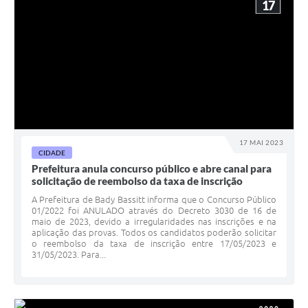
17
17 MAI 2023
CIDADE
Prefeitura anula concurso público e abre canal para
solicitação de reembolso da taxa de inscrição
A Prefeitura de Bady Bassitt informa que o Concurso Público
01/2022 foi ANULADO através do Decreto 3030 de 16 de
maio de 2023, devido a irregularidades nas inscrições e na
aplicação das provas. Todos os candidatos poderão solicitar
o reembolso da taxa de inscrição entre 17/05/2023 e
31/05/2023. Para...