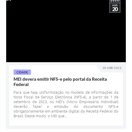
ABR
20
20 ABR 2023
CIDADE
MEI devera emitir NFS-e pelo portal da Receita
Federal
Para que haja uniformização no modelo de informações da
Nota Fiscal de Serviço Eletrônica (NFS-e), a partir de 1 de
setembro de 2023, os MEI's (Micro Empresário Individual)
deverão fazer a emissão do documento NFS-e
obrigatoriamente em ambiente digital da Receita Federal do
Brasil. Deste modo, o MEI que...