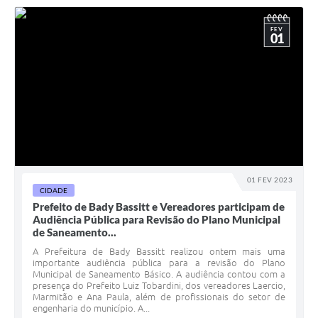
FEV
01
01 FEV 2023
CIDADE
Prefeito de Bady Bassitt e Vereadores participam de
Audiência Pública para Revisão do Plano Municipal
de Saneamento...
A Prefeitura de Bady Bassitt realizou ontem mais uma
importante audiência pública para a revisão do Plano
Municipal de Saneamento Básico. A audiência contou com a
presença do Prefeito Luiz Tobardini, dos vereadores Laercio,
Marmitão e Ana Paula, além de profissionais do setor de
engenharia do município. A...