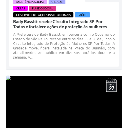
ASSISTÊNCIA SOCIAL
CIDADE
CREAS
FUNDO SOCIAL
GOVERNO E RELAÇÕES INSTITUCIONAIS
SAÚDE
Bady Bassitt recebe Circuito Integrado SP Por
Todas e fortalece ações de proteção às mulheres
A Prefeitura de Bady Bassitt, em parceria com o Governo do
Estado de São Paulo, recebe entre os dias 22 a 26 de junho o
Circuito Integrado de Proteção às Mulheres SP Por Todas. A
unidade móvel ficará instalada na Praça do Juninão, com
atendimentos ao público em diversos horários durante a
semana. A...
MAR
27