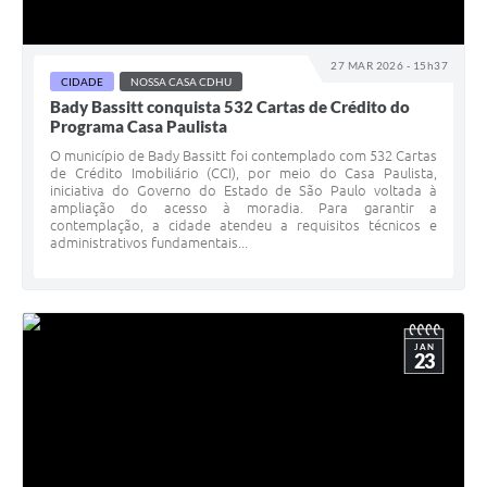
27 MAR 2026 - 15h37
CIDADE
NOSSA CASA CDHU
Bady Bassitt conquista 532 Cartas de Crédito do
Programa Casa Paulista
O município de Bady Bassitt foi contemplado com 532 Cartas
de Crédito Imobiliário (CCI), por meio do Casa Paulista,
iniciativa do Governo do Estado de São Paulo voltada à
ampliação do acesso à moradia. Para garantir a
contemplação, a cidade atendeu a requisitos técnicos e
administrativos fundamentais...
JAN
23