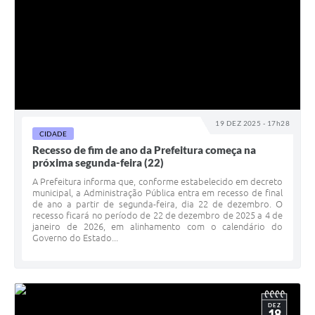
19 DEZ 2025 - 17h28
CIDADE
Recesso de fim de ano da Prefeitura começa na
próxima segunda-feira (22)
A Prefeitura informa que, conforme estabelecido em decreto
municipal, a Administração Pública entra em recesso de final
de ano a partir de segunda-feira, dia 22 de dezembro. O
recesso ficará no período de 22 de dezembro de 2025 a 4 de
janeiro de 2026, em alinhamento com o calendário do
Governo do Estado...
DEZ
18