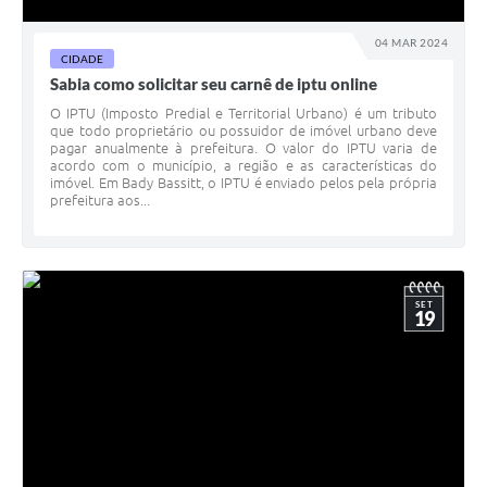
04 MAR 2024
CIDADE
Sabia como solicitar seu carnê de iptu online
O IPTU (Imposto Predial e Territorial Urbano) é um tributo
que todo proprietário ou possuidor de imóvel urbano deve
pagar anualmente à prefeitura. O valor do IPTU varia de
acordo com o município, a região e as características do
imóvel. Em Bady Bassitt, o IPTU é enviado pelos pela própria
prefeitura aos...
SET
19