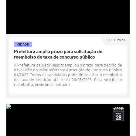
05 JUL 2023
CIDADE
Prefeitura amplia prazo para solicitação de
reembolso de taxa de concurso público
A Prefeitura de Bady Bassitt ampliou o prazo para pedido de
devolução do valor referente a inscrição do Concurso Público
01/2022. Todos os candidatos poderão solicitar o reembolso
da taxa de inscrição até o dia 26/08/2023. Para solicitar o
reembolso, envie um email para
JUN
28