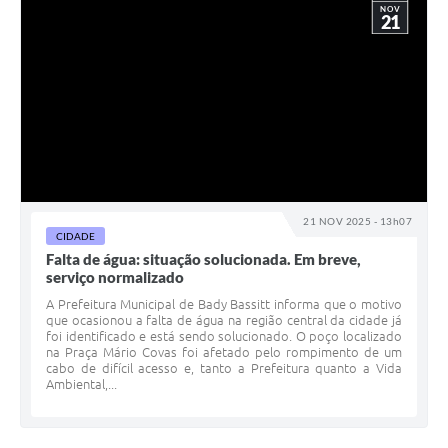
NOV
21
21 NOV 2025 - 13h07
CIDADE
Falta de água: situação solucionada. Em breve,
serviço normalizado
A Prefeitura Municipal de Bady Bassitt informa que o motivo
que ocasionou a falta de água na região central da cidade já
foi identificado e está sendo solucionado. O poço localizado
na Praça Mário Covas foi afetado pelo rompimento de um
cabo de difícil acesso e, tanto a Prefeitura quanto a Vida
Ambiental,...