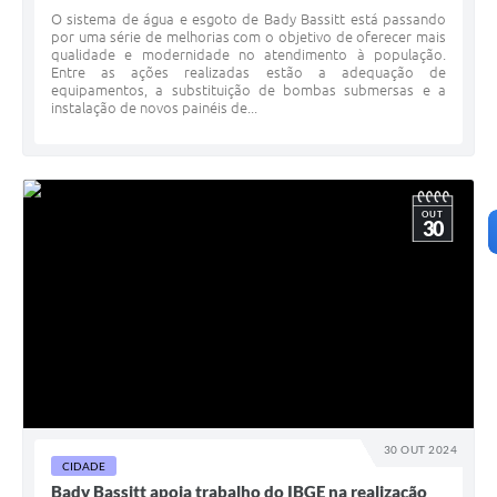
O sistema de água e esgoto de Bady Bassitt está passando
por uma série de melhorias com o objetivo de oferecer mais
qualidade e modernidade no atendimento à população.
Entre as ações realizadas estão a adequação de
equipamentos, a substituição de bombas submersas e a
instalação de novos painéis de...
OUT
30
30 OUT 2024
CIDADE
Bady Bassitt apoia trabalho do IBGE na realização