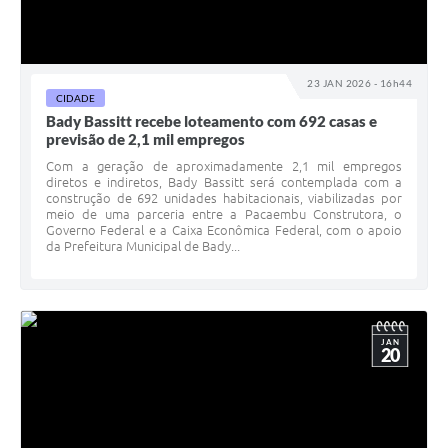
23 JAN 2026 - 16h44
CIDADE
Bady Bassitt recebe loteamento com 692 casas e
previsão de 2,1 mil empregos
Com a geração de aproximadamente 2,1 mil empregos
diretos e indiretos, Bady Bassitt será contemplada com a
construção de 692 unidades habitacionais, viabilizadas por
meio de uma parceria entre a Pacaembu Construtora, o
Governo Federal e a Caixa Econômica Federal, com o apoio
da Prefeitura Municipal de Bady...
JAN
20