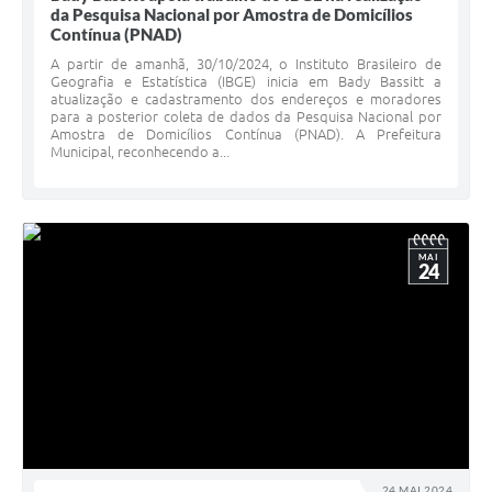
da Pesquisa Nacional por Amostra de Domicílios
Contínua (PNAD)
A partir de amanhã, 30/10/2024, o Instituto Brasileiro de
Geografia e Estatística (IBGE) inicia em Bady Bassitt a
atualização e cadastramento dos endereços e moradores
para a posterior coleta de dados da Pesquisa Nacional por
Amostra de Domicílios Contínua (PNAD). A Prefeitura
Municipal, reconhecendo a...
MAI
24
24 MAI 2024