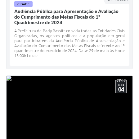
CIDADE
Audiência Pública para Apresentação e Avaliação
do Cumprimento das Metas Fiscais do 1º
Quadrimestre de 2024
A Prefeitura de Bady Bassitt convida todas as Entidades Civis
Organizadas, os agentes políticos e a população em geral
para participarem da Audiência Pública de Apresentação e
Avaliação do Cumprimento das Metas Fiscais referente ao 1º
quadrimestre do exercício de 2024. Data: 29 de maio às Hora:
15:00h Local:...
MAR
04