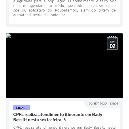
e agilidade para a população. O atendimento é feito por
meio de agendamento prévio, que pode ser realizado pelo
site ou aplicativo do Poupatempo, além do totem de
autoatendimento disponível na...
SET
02
02 SET 2025 - 13h09
CIDADE
CPFL realiza atendimento itinerante em Bady
Bassitt nesta sexta-feira, 5
CPFL realiza atendimento itinerante em Bady Bassitt nesta