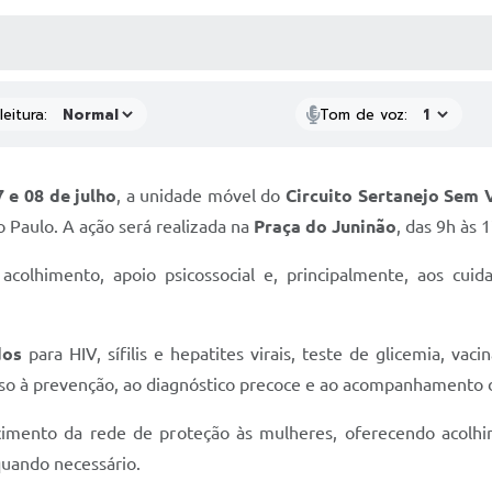
 MÍDIAS
RECEBA NOTÍCIAS
eitura:
Tom de voz:
 e 08 de julho
, a unidade móvel do
Circuito Sertanejo Sem 
 Paulo. A ação será realizada na
Praça do Juninão
, das 9h às 
acolhimento, apoio psicossocial e, principalmente, aos cu
idos
para HIV, sífilis e hepatites virais, teste de glicemia, vaci
so à prevenção, ao diagnóstico precoce e ao acompanhamento 
ecimento da rede de proteção às mulheres, oferecendo acol
quando necessário.