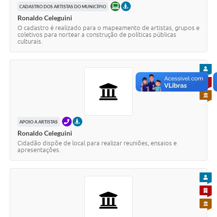
ONLINE
PRESENCIAL
CADASTRO DOS ARTISTAS DO MUNICÍPIO
Ronaldo Celeguini
O cadastro é realizado para o mapeamento de artistas, grupos e
coletivos para nortear a construção de políticas públicas
culturais.
PARA
PARA 
PARA 
TELEFONE
PRESENCIAL
APOIO A ARTISTAS
Ronaldo Celeguini
Cidadão dispõe de local para realizar reuniões, ensaios e
apresentações.
PARA
PARA 
PARA 