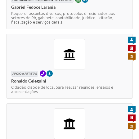
PRESENCIAL
Gabriel Fedoce Laranja
Requerer assuntos diversos, protocolos direcionados aos
setores de Rh, gabinete, contabilidade, jurídico, licitação,
fiscalização e serviços gerais.
PARA
PARA 
PARA 
TELEFONE
PRESENCIAL
APOIO A ARTISTAS
Ronaldo Celeguini
Cidadão dispõe de local para realizar reuniões, ensaios e
apresentações.
PARA
PARA 
PARA 