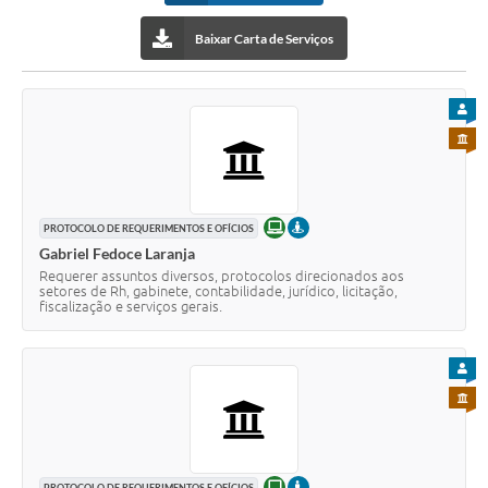
Baixar Carta de Serviços
PARA
PARA 
ONLINE
PRESENCIAL
PROTOCOLO DE REQUERIMENTOS E OFÍCIOS
Gabriel Fedoce Laranja
Requerer assuntos diversos, protocolos direcionados aos
setores de Rh, gabinete, contabilidade, jurídico, licitação,
fiscalização e serviços gerais.
PARA
PARA 
ONLINE
PROTOCOLO DE REQUERIMENTOS E OFÍCIOS