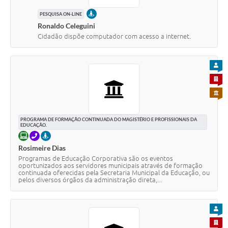
PRESENCIAL
PESQUISA ON-LINE
Ronaldo Celeguini
Cidadão dispõe computador com acesso a internet.
PARA
PARA 
PARA 
PROGRAMA DE FORMAÇÃO CONTINUADA DO MAGISTÉRIO E PROFISSIONAIS DA
EDUCAÇÃO.
ONLINE
TELEFONE
PRESENCIAL
Rosimeire Dias
Programas de Educação Corporativa são os eventos
oportunizados aos servidores municipais através de formação
continuada oferecidas pela Secretaria Municipal da Educação, ou
pelos diversos órgãos da administração direta,...
PARA
PARA 